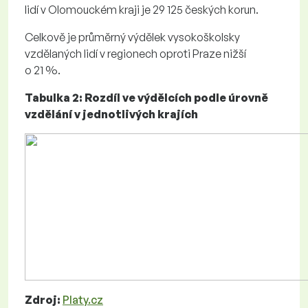
lidí v Olomouckém kraji je 29 125 českých korun.
Celkově je průměrný výdělek vysokoškolsky
vzdělaných lidí v regionech oproti Praze nižší
o 21 %.
Tabulka 2: Rozdíl ve výdělcích podle úrovně
vzdělání v jednotlivých krajích
Zdroj:
Platy.cz