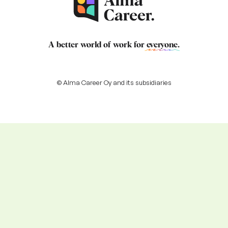
A better world of work for
everyone
.
© Alma Career Oy and its subsidiaries