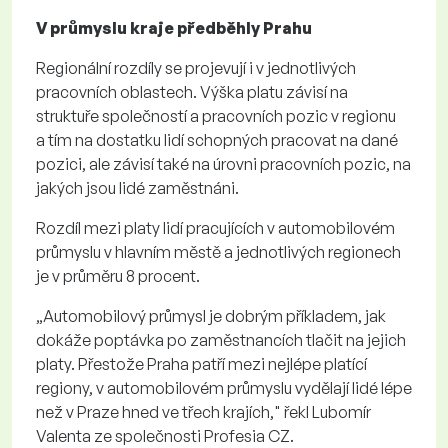
V průmyslu
kraje předběhly Prahu
Regionální rozdíly se projevují i v jednotlivých
pracovních oblastech. Výška platu závisí na
struktuře společností a pracovních pozic v regionu
a tím na dostatku lidí schopných pracovat na dané
pozici, ale závisí také na úrovni pracovních pozic, na
jakých jsou lidé zaměstnáni.
Rozdíl mezi platy lidí pracujících v automobilovém
průmyslu v hlavním městě a jednotlivých regionech
je v průměru 8 procent.
„Automobilový průmysl je dobrým příkladem, jak
dokáže poptávka po zaměstnancích tlačit na jejich
platy. Přestože Praha patří mezi nejlépe platící
regiony, v automobilovém průmyslu vydělají lidé lépe
než v Praze hned ve třech krajích," řekl Lubomír
Valenta ze společnosti Profesia CZ.