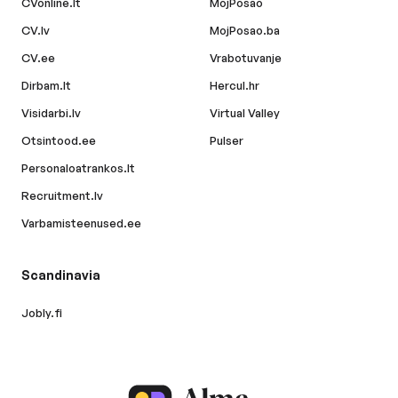
CVonline.lt
MojPosao
CV.lv
MojPosao.ba
CV.ee
Vrabotuvanje
Dirbam.lt
Hercul.hr
Visidarbi.lv
Virtual Valley
Otsintood.ee
Pulser
Personaloatrankos.lt
Recruitment.lv
Varbamisteenused.ee
Scandinavia
Jobly.fi