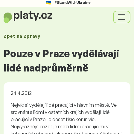
#StandWithUkraine
Zpět na
Zprávy
Pouze v Praze vydělávají
lidé nadprůměrně
24.4.2012
Nejvíc si vydělají lidé pracující v hlavním městě. Ve
srovnání s lidmi v ostatních krajích vydělají lidé
pracující v Praze i o deset tisíc korun víc.
Nejvýraznější rozdíl je mezi lidmi pracujícími v
kategoriích obchod, ekonomika, finance, účetnictví