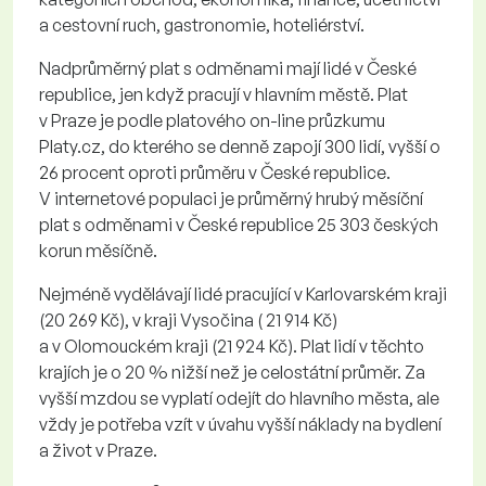
a cestovní ruch, gastronomie, hoteliérství.
Nadprůměrný plat s odměnami mají lidé v České
republice, jen když pracují v hlavním městě. Plat
v Praze je podle platového on-line průzkumu
Platy.cz, do kterého se denně zapojí 300 lidí, vyšší o
26 procent oproti průměru v České republice.
V internetové populaci je průměrný hrubý měsíční
plat s odměnami v České republice 25 303 českých
korun měsíčně.
Nejméně vydělávají lidé pracující v Karlovarském kraji
(20 269 Kč), v kraji Vysočina ( 21 914 Kč)
a v Olomouckém kraji (21 924 Kč). Plat lidí v těchto
krajích je o 20 % nižší než je celostátní průměr. Za
vyšší mzdou se vyplatí odejít do hlavního města, ale
vždy je potřeba vzít v úvahu vyšší náklady na bydlení
a život v Praze.