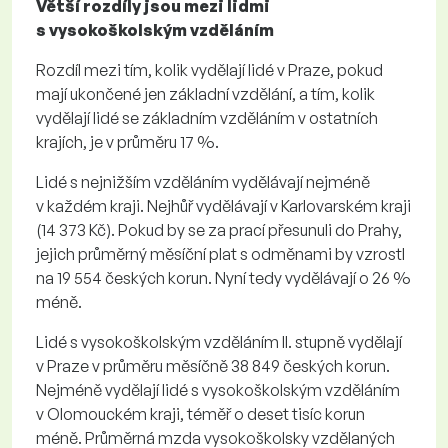
Větší rozdíly jsou mezi lidmi
s vysokoškolským vzděláním
Rozdíl mezi tím, kolik vydělají lidé v Praze, pokud
mají ukončené jen základní vzdělání, a tím, kolik
vydělají lidé se základním vzděláním v ostatních
krajích, je v průměru 17 %.
Lidé s nejnižším vzděláním vydělávají nejméně
v každém kraji. Nejhůř vydělávají v Karlovarském kraji
(14 373 Kč). Pokud by se za prací přesunuli do Prahy,
jejich průměrný měsíční plat s odměnami by vzrostl
na 19 554 českých korun. Nyní tedy vydělávají o 26 %
méně.
Lidé s vysokoškolským vzděláním II. stupně vydělají
v Praze v průměru měsíčně 38 849 českých korun.
Nejméně vydělají lidé s vysokoškolským vzděláním
v Olomouckém kraji, téměř o deset tisíc korun
méně. Průměrná mzda vysokoškolsky vzdělaných