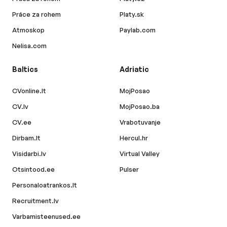
Práce za rohem
Platy.sk
Atmoskop
Paylab.com
Nelisa.com
Baltics
Adriatic
CVonline.lt
MojPosao
CV.lv
MojPosao.ba
CV.ee
Vrabotuvanje
Dirbam.lt
Hercul.hr
Visidarbi.lv
Virtual Valley
Otsintood.ee
Pulser
Personaloatrankos.lt
Recruitment.lv
Varbamisteenused.ee