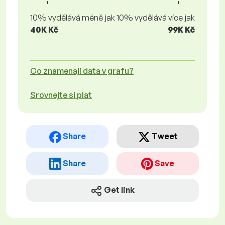
10% vydělává méně jak
10% vydělává více jak
40K Kč
99K Kč
Co znamenají data v grafu?
Srovnejte si plat
Share
Tweet
Share
Save
Get link