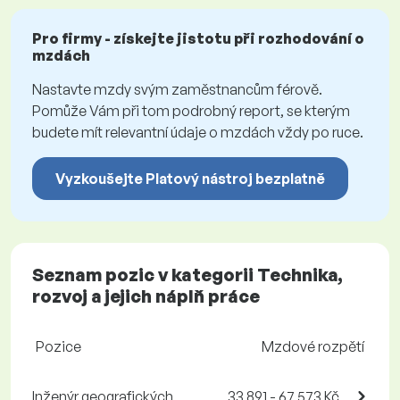
Pro firmy - získejte jistotu při rozhodování o
mzdách
Nastavte mzdy svým zaměstnancům férově.
Pomůže Vám při tom podrobný report, se kterým
budete mít relevantní údaje o mzdách vždy po ruce.
Vyzkoušejte Platový nástroj bezplatně
Seznam pozic v kategorii Technika,
rozvoj a jejich náplň práce
Pozice
Mzdové rozpětí
Inženýr geografických
33 891 - 67 573 Kč