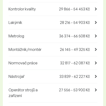
Kontrolor kvality
29 866 - 54 453 Kč
Lakýrník
28 216 - 54 903 Kč
Metrolog
36 374 - 66 508 Kč
Montážník/montér
26 145 - 49 325 Kč
Normovač práce
32 817 - 62 087 Kč
Nástrojař
33 839 - 62 227 Kč
Operátor strojů a
27 556 - 53 900 Kč
zařízení