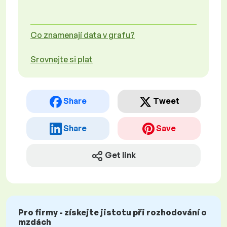
Co znamenají data v grafu?
Srovnejte si plat
Share
Tweet
Share
Save
Get link
Pro firmy - získejte jistotu při rozhodování o
mzdách