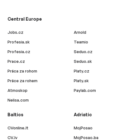
Central Europe
Jobs.cz
Arnold
Profesia.sk
Teamio
Profesia.cz
Seduo.cz
Prace.cz
Seduo.sk
Práca za rohom
Platy.cz
Práce za rohem
Platy.sk
Atmoskop
Paylab.com
Nelisa.com
Baltics
Adriatic
CVonline.lt
MojPosao
CV.lv
MojPosao.ba