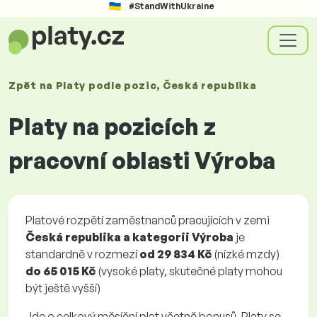
#StandWithUkraine
Zpět na
Platy
podle pozic
, Česká republika
Platy na pozicích z
pracovní oblasti Výroba
Platové rozpětí zaměstnanců pracujících v zemi
Česká republika a kategorii Výroba
je
standardně v rozmezí
od
29 834 Kč
(nízké mzdy)
do
65 015 Kč
(vysoké platy, skutečné platy mohou
být ještě vyšší)
Jde o celkový měsíční plat včetně bonusů. Platy se