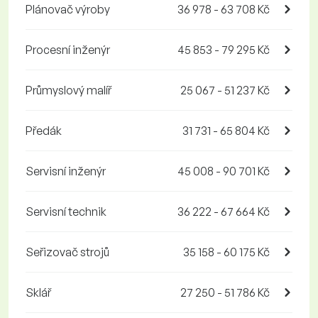
Plánovač výroby
36 978 - 63 708 Kč
Procesní inženýr
45 853 - 79 295 Kč
Průmyslový malíř
25 067 - 51 237 Kč
Předák
31 731 - 65 804 Kč
Servisní inženýr
45 008 - 90 701 Kč
Servisní technik
36 222 - 67 664 Kč
Seřizovač strojů
35 158 - 60 175 Kč
Sklář
27 250 - 51 786 Kč