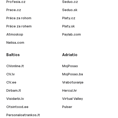
Profesia.cz
Seduo.cz
Prace.cz
Seduo.sk
Práca za rohom
Platy.cz
Práce za rohem
Platy.sk
Atmoskop
Paylab.com
Nelisa.com
Baltics
Adriatic
CVonline.lt
MojPosao
CV.lv
MojPosao.ba
CV.ee
Vrabotuvanje
Dirbam.lt
Hercul.hr
Visidarbi.lv
Virtual Valley
Otsintood.ee
Pulser
Personaloatrankos.lt