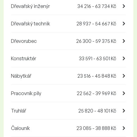
Dřevařský inženýr
34 216 - 63 734 Kč
Dřevařský technik
28 937 - 54 667 Kč
Dřevorubec
26 300 - 59 375 Kč
Konstruktér
33 591 - 63 501 Kč
Nábytkář
23 516 - 45 848 Kč
Pracovník pily
22 562 - 39 969 Kč
Truhlář
25 820 - 48 101 Kč
Čalouník
23 085 - 38 888 Kč