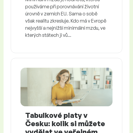
používáme při porovnávání životní
úrovně v zemích EU. Sama o sobě
však realitu zkresluje. Kdo má v Evropě
nejvyšší a nejnižší minimální mzdu, ve
kterých státech ji vů...
Tabulkové platy v
Česku: kolik si můžete
vydělat ve veřejném