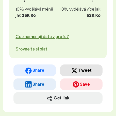
10% vydělává méně
10% vydělává více jak
jak
25K Kč
52K Kč
Co znamenají data v grafu?
Srovnejte si plat
Share
Tweet
Share
Save
Get link