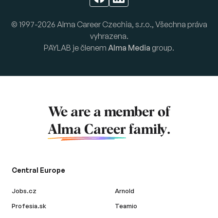
© 1997-2026 Alma Career Czechia, s.r.o., Všechna práva
vyhrazena.
PAYLAB je členem
Alma Media
group.
We are a member of
Alma Career
family.
Central Europe
Jobs.cz
Arnold
Profesia.sk
Teamio